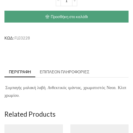
Giant
Ιμάντας
Giant
Προσθήκη στο καλάθι
(8m
-
50kg)
ποσότητα
ΚΩΔ:
FLE0228
ΠΕΡΙΓΡΑΦΉ
ΕΠΙΠΛΈΟΝ ΠΛΗΡΟΦΟΡΊΕΣ
Συμπαγής μαλακή λαβή. Ανθεκτικός ιμάντας, χρωματιστός Neon. Κλιπ
χρωμίου.
Related Products