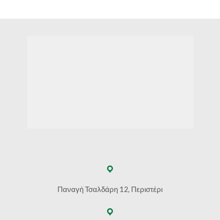
€92.20
€122.60
through
€126.40
Παναγή Τσαλδάρη 12, Περιστέρι