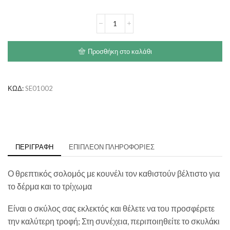
€61.00
HAPPY
DOG
Sensible
Ireland
Προσθήκη στο καλάθι
ποσότητα
ΚΩΔ:
SE01002
ΠΕΡΙΓΡΑΦΉ
ΕΠΙΠΛΈΟΝ ΠΛΗΡΟΦΟΡΊΕΣ
Ο θρεπτικός σολομός με κουνέλι τον καθιστούν βέλτιστο για
το δέρμα και το τρίχωμα
Είναι ο σκύλος σας εκλεκτός και θέλετε να του προσφέρετε
την καλύτερη τροφή; Στη συνέχεια, περιποιηθείτε το σκυλάκι