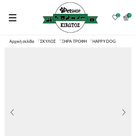
0
0
Αρχική σελίδα
ΣΚΥΛΟΣ
ΞΗΡΑ ΤΡΟΦΗ
HAPPY DOG