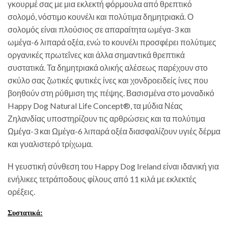
γκουρμέ σας με μια εκλεκτή φόρμουλα από θρεπτικό
σολομό, νόστιμο κουνέλι και πολύτιμα δημητριακά. Ο
σολομός είναι πλούσιος σε απαραίτητα ωμέγα-3 και
ωμέγα-6 λιπαρά οξέα, ενώ το κουνέλι προσφέρει πολύτιμες
οργανικές πρωτεΐνες και άλλα σημαντικά θρεπτικά
συστατικά. Τα δημητριακά ολικής αλέσεως παρέχουν στο
σκύλο σας ζωτικές φυτικές ίνες και χονδροειδείς ίνες που
βοηθούν στη ρύθμιση της πέψης. Βασισμένα στο μοναδικό
Happy Dog Natural Life Concept®, τα μύδια Νέας
Ζηλανδίας υποστηρίζουν τις αρθρώσεις και τα πολύτιμα
Ωμέγα-3 και Ωμέγα-6 λιπαρά οξέα διασφαλίζουν υγιές δέρμα
και γυαλιστερό τρίχωμα.
Η γευστική σύνθεση του Happy Dog Ireland είναι ιδανική για
ενήλικες τετράποδους φίλους από 11 κιλά με εκλεκτές
ορέξεις.
Συστατικά: