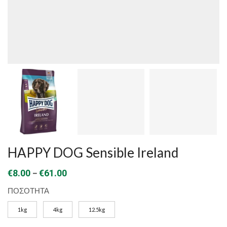
HAPPY DOG Sensible Ireland
Price
–
€
8.00
€
61.00
range:
ΠΟΣΟΤΗΤΑ
€8.00
1kg
4kg
12.5kg
through