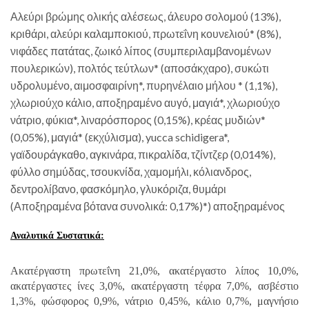
Αλεύρι βρώμης ολικής αλέσεως, άλευρο σολομού (13%),
κριθάρι, αλεύρι καλαμποκιού, πρωτεΐνη κουνελιού* (8%),
νιφάδες πατάτας, ζωικό λίπος (συμπεριλαμβανομένων
πουλερικών), πολτός τεύτλων* (αποσάκχαρο), συκώτι
υδρολυμένο, αιμοσφαιρίνη*, πυρηνέλαιο μήλου * (1,1%),
χλωριούχο κάλιο, αποξηραμένο αυγό, μαγιά*, χλωριούχο
νάτριο, φύκια*, λιναρόσπορος (0,15%), κρέας μυδιών*
(0,05%), μαγιά* (εκχύλισμα), yucca schidigera*,
γαϊδουράγκαθο, αγκινάρα, πικραλίδα, τζίντζερ (0,014%),
φύλλο σημύδας, τσουκνίδα, χαμομήλι, κόλιανδρος,
δεντρολίβανο, φασκόμηλο, γλυκόριζα, θυμάρι
(Αποξηραμένα βότανα συνολικά: 0,17%)*) αποξηραμένος
Αναλυτικά Συστατικά:
Ακατέργαστη πρωτεΐνη 21,0%, ακατέργαστο λίπος 10,0%,
ακατέργαστες ίνες 3,0%, ακατέργαστη τέφρα 7,0%, ασβέστιο
1,3%, φώσφορος 0,9%, νάτριο 0,45%, κάλιο 0,7%, μαγνήσιο