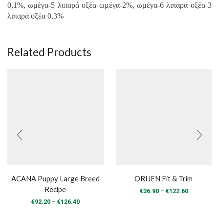
0,1%, ωμέγα-5 λιπαρά οξέα ωμέγα-2%, ωμέγα-6 λιπαρά οξέα 3
λιπαρά οξέα 0,3%
Related Products
ACANA Puppy Large Breed
ORIJEN Fit & Trim
Recipe
Price
–
€
36.90
€
122.60
range:
Price
–
€
92.20
€
126.40
€36.90
range:
through