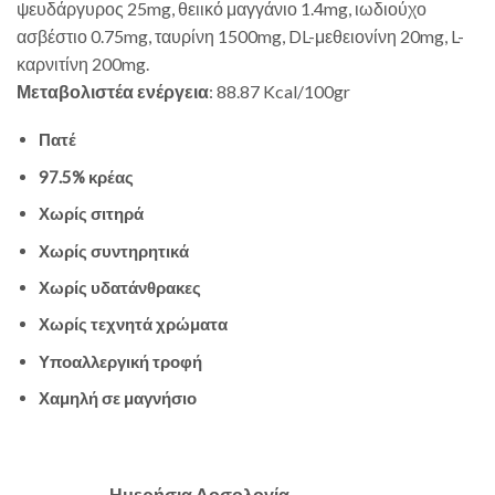
ψευδάργυρος 25mg, θειικό μαγγάνιο 1.4mg, ιωδιούχο
ασβέστιο 0.75mg, ταυρίνη 1500mg, DL-μεθειονίνη 20mg, L-
καρνιτίνη 200mg.
Μεταβολιστέα ενέργεια
: 88.87 Kcal/100gr
Πατέ
97.5% κρέας
Χωρίς σιτηρά
Χωρίς συντηρητικά
Χωρίς υδατάνθρακες
Χωρίς τεχνητά χρώματα
Υποαλλεργική τροφή
Χαμηλή σε μαγνήσιο
Ημερήσια Δοσολογία