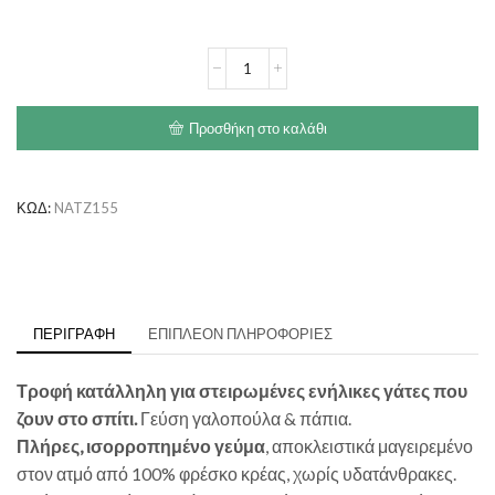
€3.70
WELLFED
Γαλοπούλα
&
Πάπια
Προσθήκη στο καλάθι
ποσότητα
ΚΩΔ:
NATZ155
ΠΕΡΙΓΡΑΦΉ
ΕΠΙΠΛΈΟΝ ΠΛΗΡΟΦΟΡΊΕΣ
Τροφή κατάλληλη για στειρωμένες ενήλικες γάτες που
ζουν στο σπίτι.
Γεύση γαλοπούλα & πάπια.
Πλήρες, ισορροπημένο γεύμα
, αποκλειστικά μαγειρεμένο
στον ατμό από 100% φρέσκο κρέας, χωρίς υδατάνθρακες.