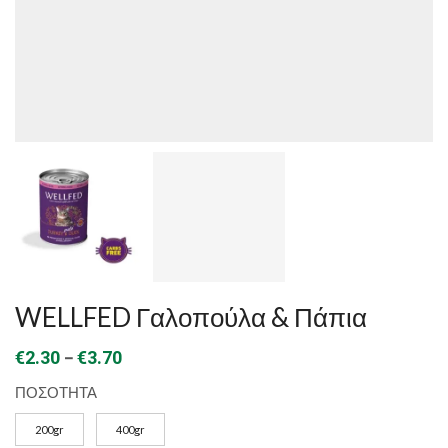
WELLFED Γαλοπούλα & Πάπια
Price
–
€
2.30
€
3.70
range:
ΠΟΣΟΤΗΤΑ
€2.30
200gr
400gr
through