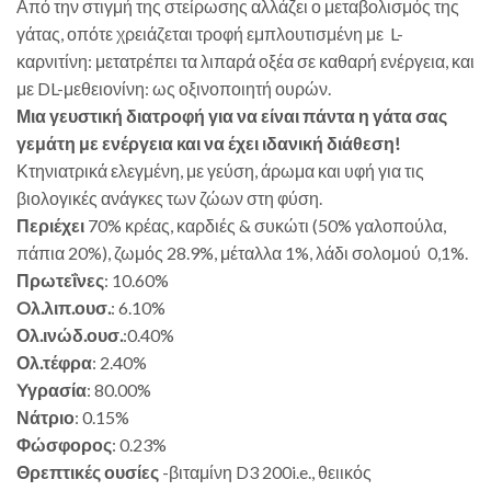
Από την στιγμή της στείρωσης αλλάζει ο μεταβολισμός της
γάτας, οπότε χρειάζεται τροφή εμπλουτισμένη με L-
καρνιτίνη: μετατρέπει τα λιπαρά οξέα σε καθαρή ενέργεια, και
με DL-μεθειονίνη: ως οξινοποιητή ουρών.
Μια γευστική διατροφή για να είναι πάντα η γάτα σας
γεμάτη με ενέργεια και να έχει ιδανική διάθεση!
Κτηνιατρικά ελεγμένη, με γεύση, άρωμα και υφή για τις
βιολογικές ανάγκες των ζώων στη φύση.
Περιέχει
70% κρέας, καρδιές & συκώτι (50% γαλοπούλα,
πάπια 20%), ζωμός 28.9%, μέταλλα 1%, λάδι σολομού 0,1%.
Πρωτεΐνες
: 10.60%
Oλ.λιπ.ουσ.
: 6.10%
Ολ.ινώδ.ουσ.
:0.40%
Ολ.τέφρα
: 2.40%
Yγρασία
: 80.00%
Νάτριο
: 0.15%
Φώσφορος
: 0.23%
Θρεπτικές ουσίες
-βιταμίνη D3 200i.e., θειικός