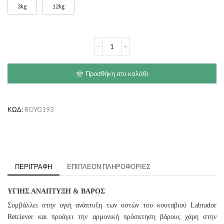
3kg
12kg
through
€85.00
ROYAL
CANIN
Labrador
Retriever
Προσθήκη στο καλάθι
Junior
ποσότητα
ΚΩΔ:
ROYG193
ΠΕΡΙΓΡΑΦΉ
ΕΠΙΠΛΈΟΝ ΠΛΗΡΟΦΟΡΊΕΣ
ΥΓΙΗΣ ΑΝΑΠΤΥΞΗ & ΒΑΡΟΣ
Συμβάλλει στην υγιή ανάπτυξη των οστών του κουταβιού Labrador
Retriever και προάγει την αρμονική πρόσκτηση βάρους χάρη στην