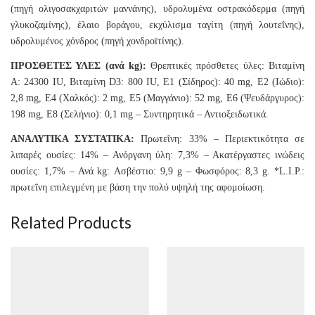
(πηγή ολιγοσακχαριτών μαννάνης), υδρολυμένα οστρακόδερμα (πηγή
γλυκοζαμίνης), έλαιο βοράγου, εκχύλισμα ταγίτη (πηγή λουτεΐνης),
υδρολυμένος χόνδρος (πηγή χονδροϊτίνης).
ΠΡΟΣΘΕΤΕΣ ΥΛΕΣ (ανά kg):
Θρεπτικές πρόσθετες ύλες: Βιταμίνη
A: 24300 IU, Βιταμίνη D3: 800 IU, E1 (Σίδηρος): 40 mg, E2 (Ιώδιο):
2,8 mg, E4 (Χαλκός): 2 mg, E5 (Μαγγάνιο): 52 mg, E6 (Ψευδάργυρος):
198 mg, E8 (Σελήνιο): 0,1 mg – Συντηρητικά – Αντιοξειδωτικά.
ΑΝΑΛΥΤΙΚΑ ΣΥΣΤΑΤΙΚΑ:
Πρωτεΐνη: 33% – Περιεκτικότητα σε
λιπαρές ουσίες: 14% – Ανόργανη ύλη: 7,3% – Ακατέργαστες ινώδεις
ουσίες: 1,7% – Ανά kg: Ασβέστιο: 9,9 g – Φωσφόρος: 8,3 g. *L.I.P.:
πρωτεΐνη επιλεγμένη με βάση την πολύ υψηλή της αφομοίωση.
Related Products