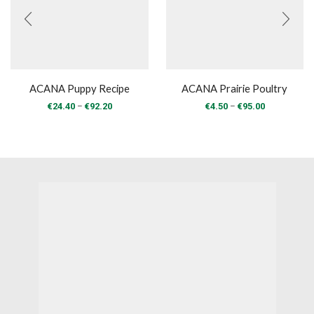
ACANA Puppy Recipe
ACANA Prairie Poultry
Price
Price
–
–
€
24.40
€
92.20
€
4.50
€
95.00
range:
range:
€24.40
€4.50
through
through
€92.20
€95.00