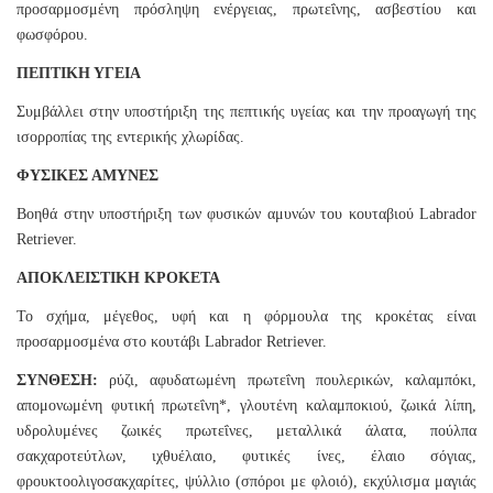
προσαρμοσμένη πρόσληψη ενέργειας, πρωτεΐνης, ασβεστίου και
φωσφόρου.
ΠΕΠΤΙΚΗ ΥΓΕΙΑ
Συμβάλλει στην υποστήριξη της πεπτικής υγείας και την προαγωγή της
ισορροπίας της εντερικής χλωρίδας.
ΦΥΣΙΚΕΣ ΑΜΥΝΕΣ
Βοηθά στην υποστήριξη των φυσικών αμυνών του κουταβιού Labrador
Retriever.
ΑΠΟΚΛΕΙΣΤΙΚΗ ΚΡΟΚΕΤΑ
Το σχήμα, μέγεθος, υφή και η φόρμουλα της κροκέτας είναι
προσαρμοσμένα στο κουτάβι Labrador Retriever.
ΣΥΝΘΕΣΗ:
ρύζι, αφυδατωμένη πρωτεΐνη πουλερικών, καλαμπόκι,
απομονωμένη φυτική πρωτεΐνη*, γλουτένη καλαμποκιού, ζωικά λίπη,
υδρολυμένες ζωικές πρωτεΐνες, μεταλλικά άλατα, πούλπα
σακχαροτεύτλων, ιχθυέλαιο, φυτικές ίνες, έλαιο σόγιας,
φρουκτοολιγοσακχαρίτες, ψύλλιο (σπόροι με φλοιό), εκχύλισμα μαγιάς