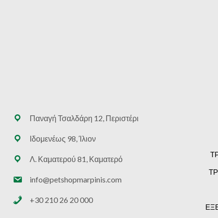
Παναγή Τσαλδάρη 12, Περιστέρι
Ιδομενέως 98, Ίλιον
Τ
Λ. Καματερού 81, Καματερό
ΤΡ
info@petshopmarpinis.com
+30 210 26 20 000
ΕΞ