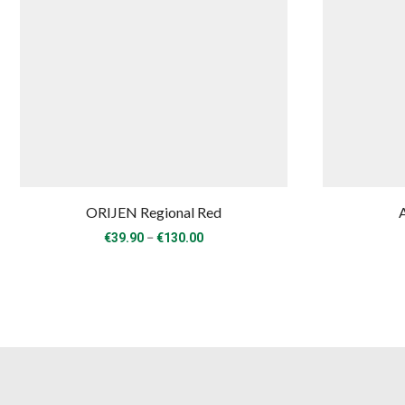
ORIJEN Regional Red
Price
–
€
39.90
€
130.00
range:
€39.90
through
€130.00