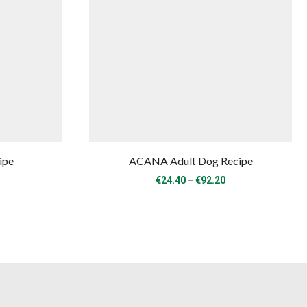
ipe
ACANA Adult Dog Recipe
rice
Price
–
€
24.40
€
92.20
range:
range:
€24.40
€24.40
through
through
€92.20
€92.20