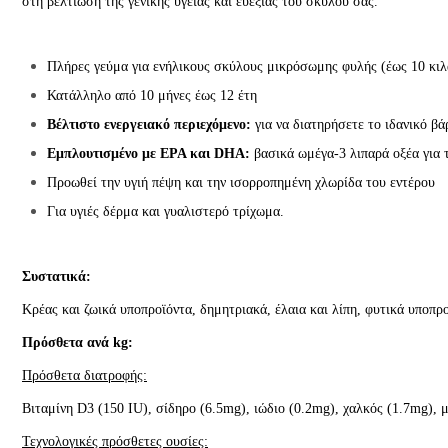
στη βελτίωση της γενικής υγείας και ευεξίας του σκύλου σας.
Πλήρες γεύμα για ενήλικους σκύλους μικρόσωμης φυλής (έως 10 κιλ
Κατάλληλο από 10 μήνες έως 12 έτη
Βέλτιστο ενεργειακό περιεχόμενο:
για να διατηρήσετε το ιδανικό βά
Εμπλουτισμένο με EPA και DHA:
βασικά ωμέγα-3 λιπαρά οξέα για 
Προωθεί την υγιή πέψη και την ισορροπημένη χλωρίδα του εντέρου
Για υγιές δέρμα και γυαλιστερό τρίχωμα.
Συστατικά:
Κρέας και ζωικά υποπροϊόντα, δημητριακά, έλαια και λίπη, φυτικά υποπρο
Πρόσθετα ανά kg:
Πρόσθετα διατροφής:
Βιταμίνη D3 (150 IU), σίδηρο (6.5mg), ιώδιο (0.2mg), χαλκός (1.7mg),
Τεχνολογικές πρόσθετες ουσίες: