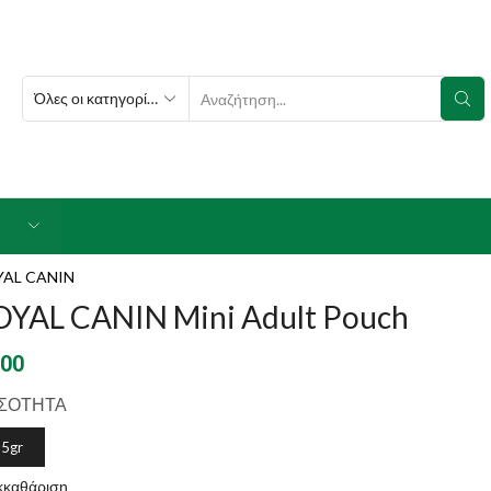
SEARCH
INPUT
YAL CANIN
OYAL CANIN Mini Adult Pouch
.00
ΣΟΤΗΤΑ
5gr
κκαθάριση