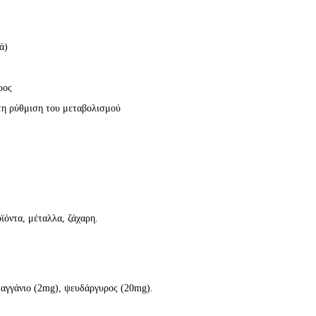
ά)
ρος
τη ρύθμιση του μεταβολισμού
ϊόντα, μέταλλα, ζάχαρη.
 μαγγάνιο (2mg), ψευδάργυρος (20mg).