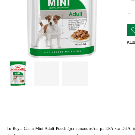
ROY
CAN
Mini
Adul
Pou
ποσ
ΚΩΔ
Το Royal Canin Mini Adult Pouch έχει εμπλουτιστεί με EPA και DHA, δ