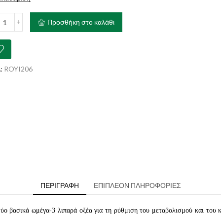
AL
Προσθήκη στο καλάθι
IN
t
ch
ότητα
:
ROYI206
ΠΕΡΙΓΡΑΦΉ
ΕΠΙΠΛΈΟΝ ΠΛΗΡΟΦΟΡΊΕΣ
ύο βασικά ωμέγα-3 λιπαρά οξέα για τη ρύθμιση του μεταβολισμού και του 