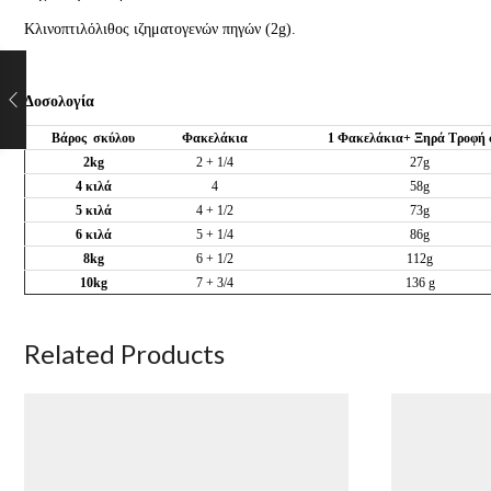
Κλινοπτιλόλιθος ιζηματογενών πηγών (2g).
Δοσολογία
Βάρος σκύλου
Φακελάκια
1 Φακελάκια+ Ξηρά Τροφή 
2kg
2 + 1/4
27g
4 κιλά
4
58g
5 κιλά
4 + 1/2
73g
6 κιλά
5 + 1/4
86g
8kg
6 + 1/2
112g
10kg
7 + 3/4
136 g
Related Products