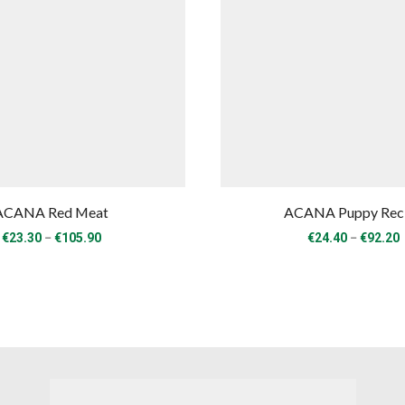
ACANA Red Meat
ACANA Puppy Rec
Price
P
–
–
€
23.30
€
105.90
€
24.40
€
92.20
range:
€23.30
through
€105.90