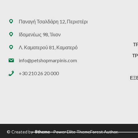
Παναγή Τσαλδάρη 12, Περιστέρι
Ιδομενέως 98, Ίλιον
Τ
Λ. Καματερού 81, Καματερό
ΤΡ
info@petshopmarpinis.com
+30 210 26 20 000
ΕΞ
© Created by
8theme
- Power Elite ThemeForest Author.