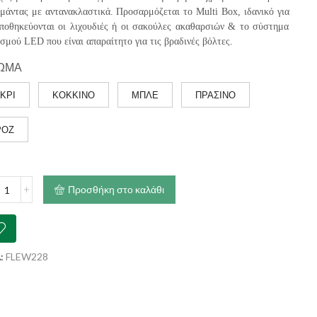
ιμάντας με αντανακλαστικά. Προσαρμόζεται το Multi Box, ιδανικό για
ποθηκεύονται οι λιχουδιές ή οι σακούλες ακαθαρσιών & το σύστημα
σμού LED που είναι απαραίτητο για τις βραδινές βόλτες.
ΩΜΑ
ΓΚΡΙ
ΚΟΚΚΙΝΟ
ΜΠΛΕ
ΠΡΑΣΙΝΟ
ΡΟΖ
Προσθήκη στο καλάθι
fort
g
δόνι
ium
:
FLEW228
)
ότητα